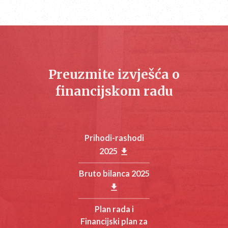
Preuzmite izvješća o
financijskom radu
Prihodi-rashodi
2025
get_app
Bruto bilanca 2025
get_app
Plan rada i
Financijski plan za