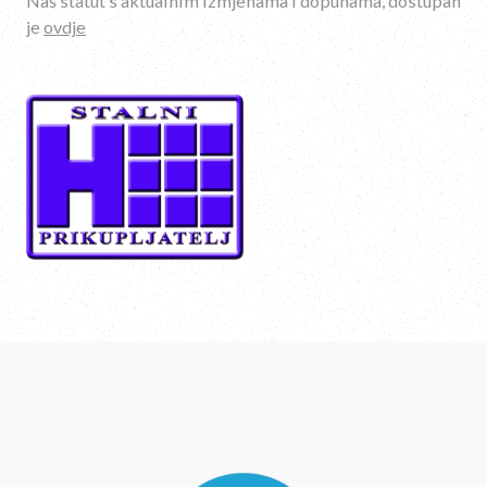
Naš statut s aktualnim izmjenama i dopunama, dostupan
je
ovdje