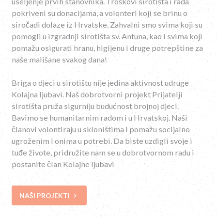
useljenje prvih stanovnika. Troškovi sirotišta i rada
pokriveni su donacijama, a volonteri koji se brinu o
siročadi dolaze iz Hrvatske. Zahvalni smo svima koji su
pomogli u izgradnji sirotišta sv. Antuna, kao i svima koji
pomažu osigurati hranu, higijenu i druge potrepštine za
naše mališane svakog dana!
Briga o djeci u sirotištu nije jedina aktivnost udruge
Kolajna ljubavi. Naš dobrotvorni projekt Prijatelji
sirotišta pruža sigurniju budućnost brojnoj djeci.
Bavimo se humanitarnim radom i u Hrvatskoj. Naši
članovi volontiraju u skloništima i pomažu socijalno
ugroženim i onima u potrebi. Da biste uzdigli svoje i
tuđe živote, pridružite nam se u dobrotvornom radu i
postanite član Kolajne ljubavi
NAŠI PROJEKTI
keyboard_arrow_right