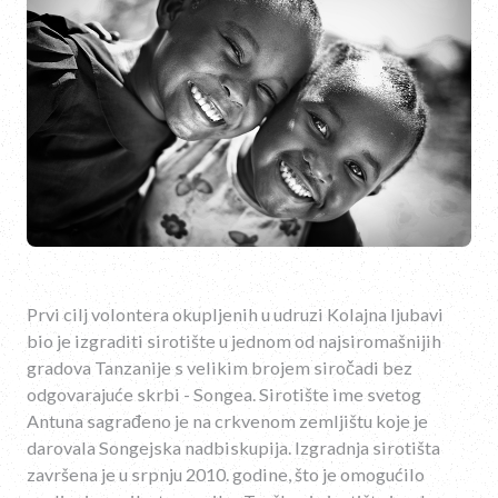
Prvi cilj volontera okupljenih u udruzi Kolajna ljubavi
bio je izgraditi sirotište u jednom od najsiromašnijih
gradova Tanzanije s velikim brojem siročadi bez
odgovarajuće skrbi - Songea. Sirotište ime svetog
Antuna sagrađeno je na crkvenom zemljištu koje je
darovala Songejska nadbiskupija. Izgradnja sirotišta
završena je u srpnju 2010. godine, što je omogućilo