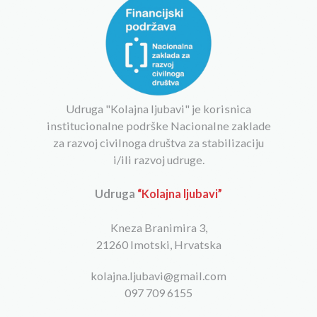
Udruga "Kolajna ljubavi" je korisnica
institucionalne podrške Nacionalne zaklade
za razvoj civilnoga društva za stabilizaciju
i/ili razvoj udruge.
Udruga
“Kolajna ljubavi”
Kneza Branimira 3,
21260 Imotski, Hrvatska
kolajna.ljubavi@gmail.com
097 709 6155