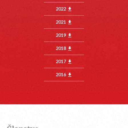
2022
get_app
2021
get_app
2019
get_app
2018
get_app
2017
get_app
2016
get_app