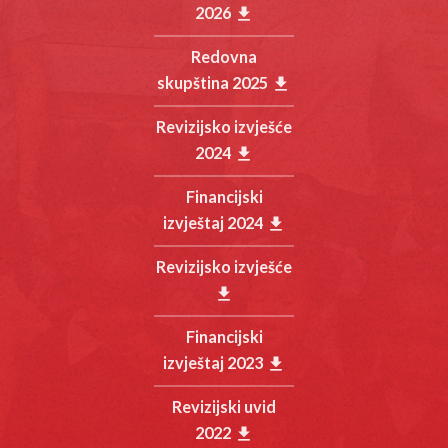
2026
get_app
Redovna
skupština 2025
get_app
Revizijsko izvješće
2024
get_app
Financijski
izvještaj 2024
get_app
Revizijsko izvješće
get_app
Financijski
izvještaj 2023
get_app
Revizijski uvid
2022
get_app