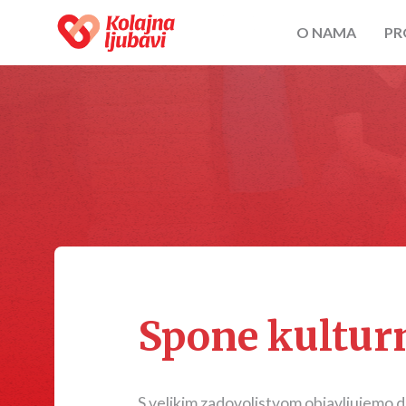
O NAMA
PR
Spone kulturn
S velikim zadovoljstvom objavljujemo d