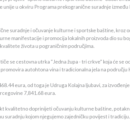
e unije u okviru Programa prekogranične suradnje između 
ične suradnje i očuvanje kulturne i sportske baštine, kroz o
urne manifestacije i promocija lokalnih proizvoda dio su b
 i kvalitete života u pograničnim područjima.
če se cestovna utrka "Jedna župa - tri crkve" koja će se odr
a promovira autohtona vina i tradicionalna jela na području
.44 eura, od toga je Udruga Kolajna ljubavi, za izvođenje 
ercegovine 7,841.68 eura.
t kvalitetno doprinijeti očuvanju kulturne baštine, potakn
u suradnju kojom njegujemo zajedničku povijest i tradiciju.