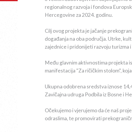
regionalnog razvoja i fondova Europsk
Hercegovine za 2024. godinu.
Cilj ovog projekta je jačanje prekogran
događanja na oba područja. Utrke, kult
zajednice i pridonijeti razvoju turizma
Među glavnim aktivnostima projekta isti
manifestacija "Za ričičkim stolom", koj
Ukupna odobrena sredstva iznose 14,468
Zavičajna udruga Podbila iz Bosne i H
Očekujemo i vjerujemo da će naš projek
odraslima, te promovirati prekograničn