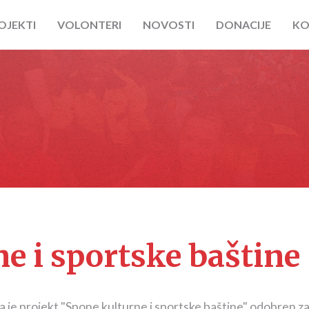
OJEKTI
VOLONTERI
NOVOSTI
DONACIJE
KO
e i sportske baštine
a je projekt "Spone kulturne i sportske baštine" odobren za