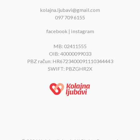
kolajna.ljubavi@gmail.com
097 709 6155
facebook
|
instagram
MB: 02411555
OIB: 40000099033
PBZ račun: HR6723400091110344443
SWIFT: PBZGHR2X