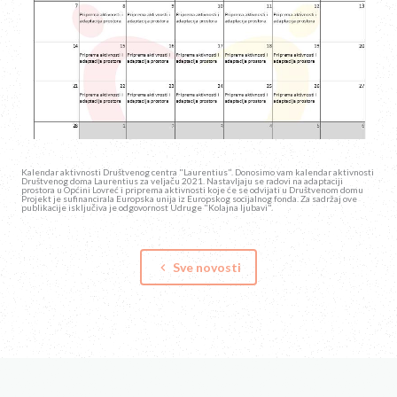
Kalendar aktivnosti Društvenog centra "Laurentius". Donosimo vam kalendar aktivnosti
Društvenog doma Laurentius za veljaču 2021. Nastavljaju se radovi na adaptaciji
prostora u Općini Lovreć i priprema aktivnosti koje će se odvijati u Društvenom domu
Projekt je sufinancirala Europska unija iz Europskog socijalnog fonda. Za sadržaj ove
publikacije isključiva je odgovornost Udruge "Kolajna ljubavi".
Sve novosti
keyboard_arrow_left