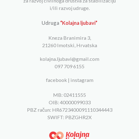
za razvoj civilnoga društva za stabilizaciju
i/ili razvoj udruge.
Udruga
“Kolajna ljubavi”
Kneza Branimira 3,
21260 Imotski, Hrvatska
kolajna.ljubavi@gmail.com
097 709 6155
facebook
|
instagram
MB: 02411555
OIB: 40000099033
PBZ račun: HR6723400091110344443
SWIFT: PBZGHR2X