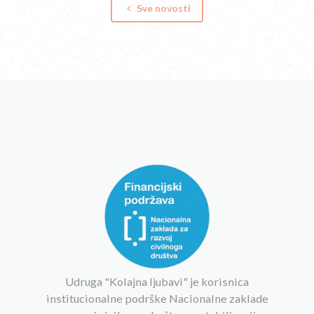
Sve novosti
keyboard_arrow_left
Udruga "Kolajna ljubavi" je korisnica
institucionalne podrške Nacionalne zaklade