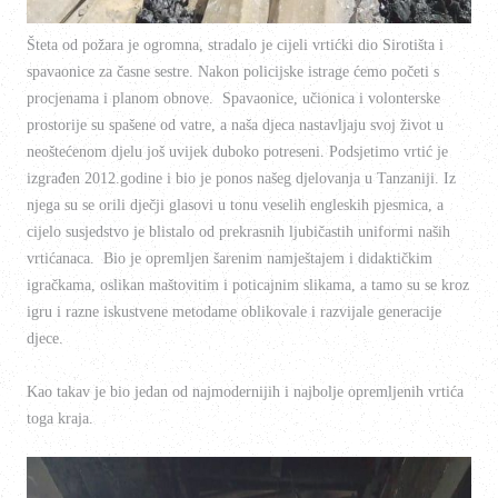
Šteta od požara je ogromna, stradalo je cijeli vrtićki dio Sirotišta i
spavaonice za časne sestre. Nakon policijske istrage ćemo početi s
procjenama i planom obnove. Spavaonice, učionica i volonterske
prostorije su spašene od vatre, a naša djeca nastavljaju svoj život u
neoštećenom djelu još uvijek duboko potreseni. Podsjetimo vrtić je
izgrađen 2012.godine i bio je ponos našeg djelovanja u Tanzaniji. Iz
njega su se orili dječji glasovi u tonu veselih engleskih pjesmica, a
cijelo susjedstvo je blistalo od prekrasnih ljubičastih uniformi naših
vrtićanaca. Bio je opremljen šarenim namještajem i didaktičkim
igračkama, oslikan maštovitim i poticajnim slikama, a tamo su se kroz
igru i razne iskustvene metodame oblikovale i razvijale generacije
djece.
Kao takav je bio jedan od najmodernijih i najbolje opremljenih vrtića
toga kraja.