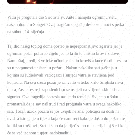
Vatra je progutala dio Sirotišta sv. Ante i nanijela ogromnu štetu
našem domu u Songei. Ovaj tragičan događaj desio se u noći s petka
na subotu 14. siječnja.
Taj dio našeg toplog doma postao je neprepoznatljivo zgarište jer je
ogroman požar poharao cijelo jedno krilo te uništio krov i zidove.
Namještaj, uredi, 3 vrtićke učionice te dio krovišta kuće časnih sestara
su u potpunosti uništeni u požaru. Nakon nekoliko sati gašenja u
kojima su sudjelovali vatrogasci i susjedi vatra je stavljena pod
kontrolu. Na svu sreću požar je zahvatio vrtićko krilo Sirotišta i sva
djeca, časne sestre i zaposlenici su se uspjeli na vrijeme skloniti na
sigurno. Ova tragedija potresla nas je do temelja. Svi smo u šoku
promatrali da je sav naš trud i rad progutala vatra u svega nekoliko
sati. Točan uzrok požara se još uvijek ne zna, policajci su došli na
uvid, a istraga je u tijeku koja će nam reći kako je došlo do požara te
koliki su troškovi. Sretni smo da je riječ samo o materijalnoj šteti koja
će se već jednom uspjeti nadoknaditi.