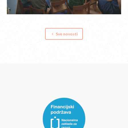
Sve novosti
keyboard_arrow_left