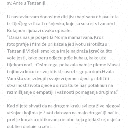
sv. Ante u Tanzaniji.
U nastavku vam donosimo dirljivu napisanu objavu teta
iz Dječjeg vrtića Trešnjevka, koje su susret s Ivanom i
Kolajnom ljubavi ovako opisale:
“Danas nas je posjetila Noina mama Ivana. Kroz
fotografije i filmiće prikazala je život u sirotištu u
Tanzaniji.Vidjeli smo koja im je najdraža igračka, što
vole jesti, kako peru odjeću, gdje kuhaju, kako uče
tijekom noći... Osim toga, pokazala nam je pleme Masai
i njihovu kuću te svoj bliski susret s gepardom.Hvala
Vam što ste izdvojili svoje vrijeme i djeci približili
stvarnost života djece u sirotištu te nas potaknuli na
razmišljanje o empatiji i važnosti pomaganja drugima.”
Kad dijete shvati da na drugom kraju svijeta žive njegovi
vršnjaci kojima je život darovan na malo drugačiji način,
prvi je korak u oblikovanju osobe koja gleda šire, osjeća
dublje i djeluje srcem.