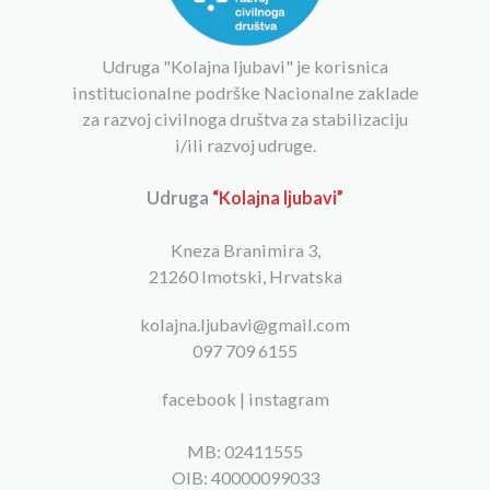
Udruga "Kolajna ljubavi" je korisnica
institucionalne podrške Nacionalne zaklade
za razvoj civilnoga društva za stabilizaciju
i/ili razvoj udruge.
Udruga
“Kolajna ljubavi”
Kneza Branimira 3,
21260 Imotski, Hrvatska
kolajna.ljubavi@gmail.com
097 709 6155
facebook
|
instagram
MB: 02411555
OIB: 40000099033