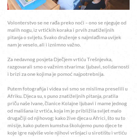
Volonterstvo se ne rađa preko noći – ono se njeguje od
malih nogu, iz vrtićkih koraka i prvih znatiželjnih
pitanja o svijetu. Svako druženje s najmlađima uvijek
nam je veselo, ali i iznimno važno.
Za nedavnog posjeta Dječjem vrtiću Trešnjevka,
razgovarali smo o važnim stvarima: ljubavi, solidarnosti
i brizi za one kojima je pomoć najpotrebnija.
Putem fotografija i videa svi smo se mislima preselili u
Afriku. Djeca su, s puno znatiželjnih pitanja, pratila
priču naše Ivane, članice Kolajne ljubavi i mame jednog
od mališana iz vrtića, koja im je približila svijet malo
drugačiji od njihovog: kako žive djeca u Africi, što su to
misije, kako putem kumstva školujemo puno djece te
koje igre najviše vole njihovi vršnjaci u sirotištu i vrtiću