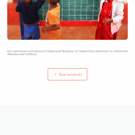
Our volunteers are active in Croatia and Tanzania. In Croatia they volunteer in a Home for
Abando-ned Children.
Sve novosti
keyboard_arrow_left