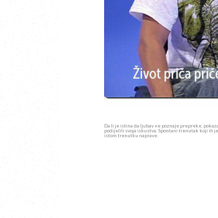
Da li je istina da ljubav ne poznaje prepreke, pokaza
podijelili svoja iskustva. Spontani trenutak koji ih
istom trenutku naprave.