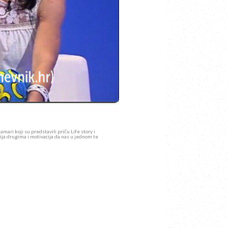
mari koji su predstavili priču Life story i
cija drugima i motivacija da nas u jednom te