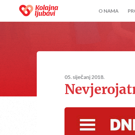
O NAMA
PR
05. siječanj 2018.
Nevjerojatn