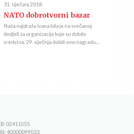
31. siječanj 2018.
NATO dobrotvorni bazar
Naša najdraža Ivana bila je na svečanoj
dodjeli za organizacije koje su dobile
sredstva. 29. siječnja dobili smo nagradu...
B: 02411555
IB: 40000099033