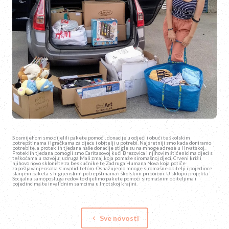
S osmijehom smo dijelili pakete pomoći, donacije u odjeći i obući te školskim
potrepštinama i igračkama za djecu i obitelji u potrebi. Najsretniji smo kada doniramo
potrebite, a proteklih tjedana naše donacije stigle su na mnoge adrese u Hrvatskoj.
Proteklih tjedana pomogli smo Caritasovoj kući Brezovica i njihovim štićenicima djeci s
teškoćama u razvoju; udruga Mali zmaj koja pomaže siromašnoj djeci, Crveni križ i
njihovo novo sklonište za beskućnike te Zadruga Humana Nova koja potiče
zapošljavanje osoba s invaliditetom. Osnažujemo mnoge siromašne obitelji i pojedince
slanjem paketa s higijenskim potrepštinama i školskim priborom. U sklopu projekta
Socijalna samoposluga redovito dijelimo pakete pomoći siromašnim obiteljima i
pojedincima te invalidnim samcima u Imotskoj krajini.
Sve novosti
keyboard_arrow_left