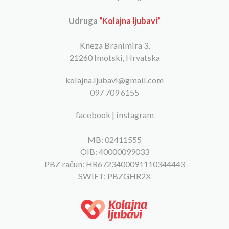
Udruga
“Kolajna ljubavi”
Kneza Branimira 3,
21260 Imotski, Hrvatska
kolajna.ljubavi@gmail.com
097 709 6155
facebook
|
instagram
MB: 02411555
OIB: 40000099033
PBZ račun: HR6723400091110344443
SWIFT: PBZGHR2X