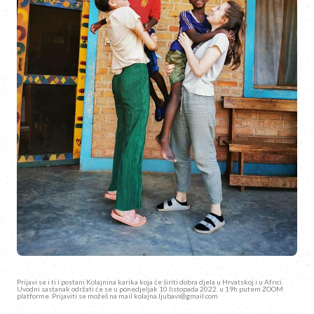
Prijavi se i ti i postani Kolajnina karika koja će širiti dobra djela u Hrvatskoj i u Africi.
Uvodni sastanak održati će se u ponedjeljak 10.listopada 2022. u 19h putem ZOOM
platforme. Prijaviti se možeš na mail kolajna.ljubavi@gmail.com