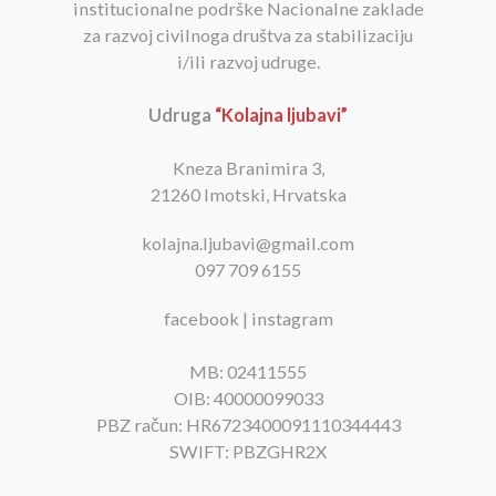
institucionalne podrške Nacionalne zaklade
za razvoj civilnoga društva za stabilizaciju
i/ili razvoj udruge.
Udruga
“Kolajna ljubavi”
Kneza Branimira 3,
21260 Imotski, Hrvatska
kolajna.ljubavi@gmail.com
097 709 6155
facebook
|
instagram
MB: 02411555
OIB: 40000099033
PBZ račun: HR6723400091110344443
SWIFT: PBZGHR2X