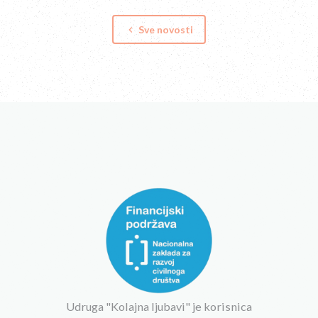
Sve novosti
keyboard_arrow_left
Udruga "Kolajna ljubavi" je korisnica