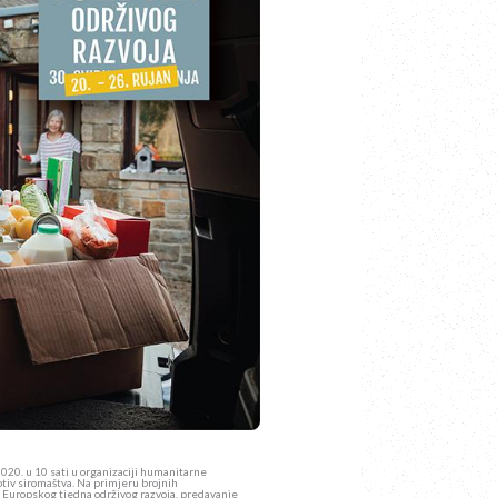
020. u 10 sati u organizaciji humanitarne
otiv siromaštva. Na primjeru brojnih
pu Europskog tjedna održivog razvoja, predavanje