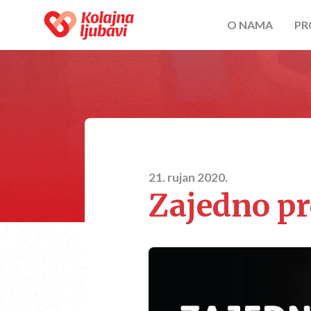
O NAMA
PR
21. rujan 2020.
Zajedno pr