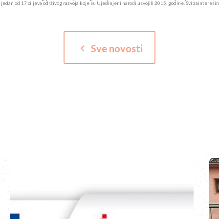
 je jedan od 17 ciljeva održivog razvoja koje su Ujedinjeni narodi usvojili 2015. godine. Svi zaintere
keyboard_arrow_left
Sve novosti