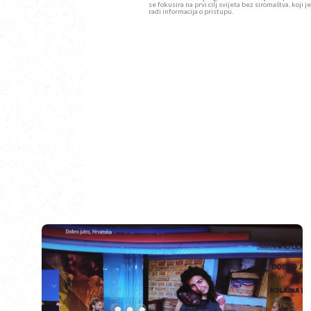
se fokusira na prvi cilj svijeta bez siromaštva, koji
radi informacija o pristupu.