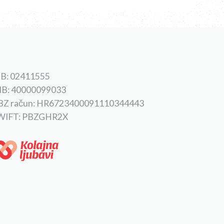
B: 02411555
IB: 40000099033
BZ račun: HR6723400091110344443
WIFT: PBZGHR2X