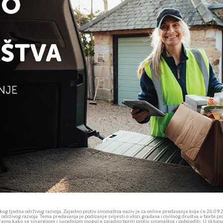
g tjedna održivog razvoja. Zajedno protiv siromaštva naziv je za online predavanje koje će 26.09.2
drživog razvoja. Tema predavanja je podizanje svijesti o ulozi građana i civilnog društva u borbi pr
t ćemo kako se sinergijom i suradnjom moguće zajedno boriti protiv siromaštva i pobijediti. U sklo