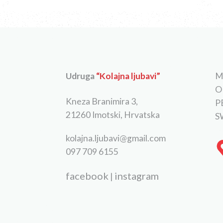
Udruga
“Kolajna ljubavi”
M
O
Kneza Branimira 3,
P
21260 Imotski, Hrvatska
S
kolajna.ljubavi@gmail.com
097 709 6155
facebook
instagram
|