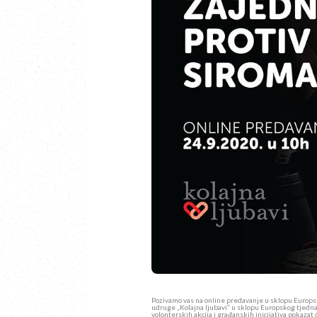
Pozivamo vas na online predavanje u sklopu Europsko
udruge „Kolajna ljubavi“ u sklopu Europskog tjedna o
volonterskih akcija i građanskih inicijativa pokaza