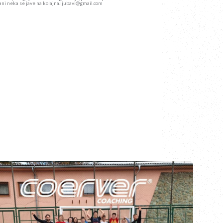
sirani neka se jave na kolajna.ljubavi@gmail.com